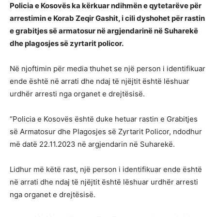
Policia e Kosovës ka kërkuar ndihmën e qytetarëve për
arrestimin e Korab Zeqir Gashit, i cili dyshohet për rastin
e grabitjes së armatosur në argjendarinë në Suharekë
dhe plagosjes së zyrtarit policor.
Në njoftimin për media thuhet se një person i identifikuar
ende është në arrati dhe ndaj të njëjtit është lëshuar
urdhër arresti nga organet e drejtësisë.
“Policia e Kosovës është duke hetuar rastin e Grabitjes
së Armatosur dhe Plagosjes së Zyrtarit Policor, ndodhur
më datë 22.11.2023 në argjendarin në Suharekë.
Lidhur më këtë rast, një person i identifikuar ende është
në arrati dhe ndaj të njëjtit është lëshuar urdhër arresti
nga organet e drejtësisë.