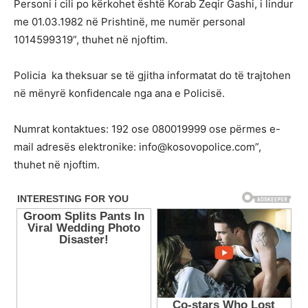
Personi i cili po kërkohet është Korab Zeqir Gashi, i lindur
me 01.03.1982 në Prishtinë, me numër personal
1014599319”, thuhet në njoftim.
Policia ka theksuar se të gjitha informatat do të trajtohen
në mënyrë konfidencale nga ana e Policisë.
Numrat kontaktues: 192 ose 080019999 ose përmes e-
mail adresës elektronike: info@kosovopolice.com”,
thuhet në njoftim.