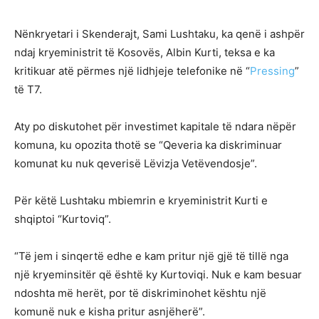
Nënkryetari i Skenderajt, Sami Lushtaku, ka qenë i ashpër
ndaj kryeministrit të Kosovës, Albin Kurti, teksa e ka
kritikuar atë përmes një lidhjeje telefonike në “
Pressing
”
të T7.
Aty po diskutohet për investimet kapitale të ndara nëpër
komuna, ku opozita thotë se “Qeveria ka diskriminuar
komunat ku nuk qeverisë Lëvizja Vetëvendosje”.
Për këtë Lushtaku mbiemrin e kryeministrit Kurti e
shqiptoi “Kurtoviq”.
“Të jem i sinqertë edhe e kam pritur një gjë të tillë nga
një kryeminsitër që është ky Kurtoviqi. Nuk e kam besuar
ndoshta më herët, por të diskriminohet kështu një
komunë nuk e kisha pritur asnjëherë”.