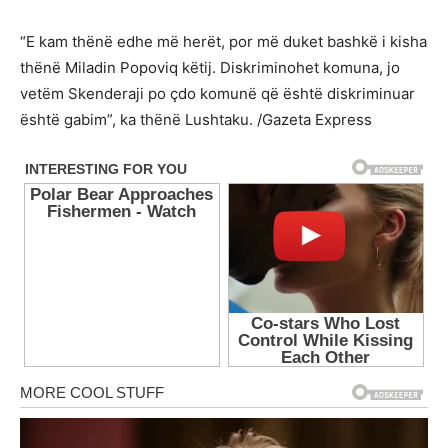
“E kam thënë edhe më herët, por më duket bashkë i kisha
thënë Miladin Popoviq këtij. Diskriminohet komuna, jo
vetëm Skenderaji po çdo komunë që është diskriminuar
është gabim”, ka thënë Lushtaku. /Gazeta Express