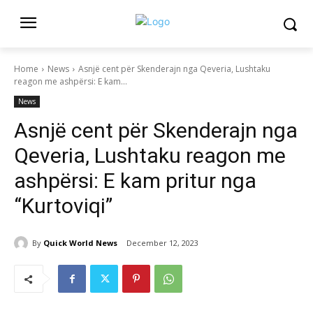
Home
News
Asnjë cent për Skenderajn nga Qeveria, Lushtaku
reagon me ashpërsi: E kam...
News
Asnjë cent për Skenderajn nga
Qeveria, Lushtaku reagon me
ashpërsi: E kam pritur nga
“Kurtoviqi”
By
Quick World News
December 12, 2023