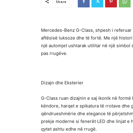
Share
Mercedes-Benz G-Class, shpesh i referuar m
aftësisë luksoze dhe të fortë. Me një histo
një automjet ushtarak utilitar në një simbo
pas rrugëve.
Dizajn dhe Eksterier
G-Class ruan dizajnin e saj ikonik në formë k
këndore, harqet e spikatura të rrotave dhe g
qëndrueshmërie dhe elegance të përjetshme
prekje moderne si fenerët LED dhe linjat e h
qytet ashtu edhe në rrugë.