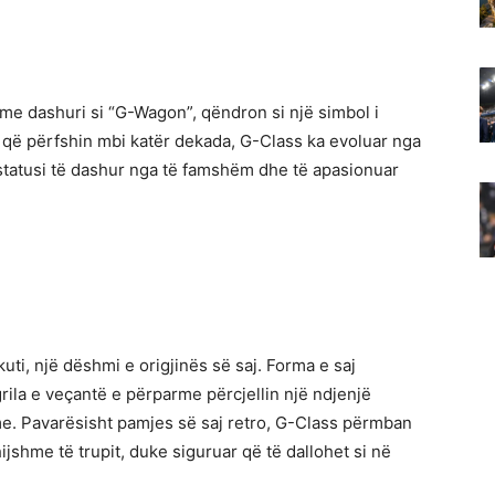
e dashuri si “G-Wagon”, qëndron si një simbol i
ri që përfshin mbi katër dekada, G-Class ka evoluar nga
l statusi të dashur nga të famshëm dhe të apasionuar
uti, një dëshmi e origjinës së saj. Forma e saj
rila e veçantë e përparme përcjellin një ndjenjë
. Pavarësisht pamjes së saj retro, G-Class përmban
ijshme të trupit, duke siguruar që të dallohet si në