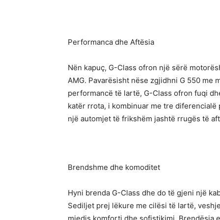
Performanca dhe Aftësia
Nën kapuç, G-Class ofron një sërë motorësh
AMG. Pavarësisht nëse zgjidhni G 550 me mo
performancë të lartë, G-Class ofron fuqi dh
katër rrota, i kombinuar me tre diferencialë 
një automjet të frikshëm jashtë rrugës të aft
Brendshme dhe komoditet
Hyni brenda G-Class dhe do të gjeni një ka
Sediljet prej lëkure me cilësi të lartë, veshj
mjedis komforti dhe sofistikimi. Brendësia 