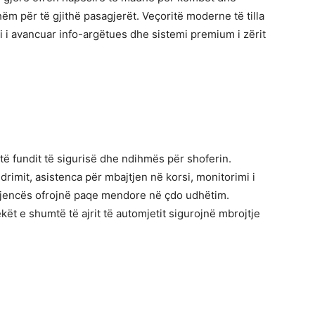
ëm për të gjithë pasagjerët. Veçoritë moderne të tilla
mi i avancuar info-argëtues dhe sistemi premium i zërit
të fundit të sigurisë dhe ndihmës për shoferin.
lundrimit, asistenca për mbajtjen në korsi, monitorimi i
rgjencës ofrojnë paqe mendore në çdo udhëtim.
ëkët e shumtë të ajrit të automjetit sigurojnë mbrojtje