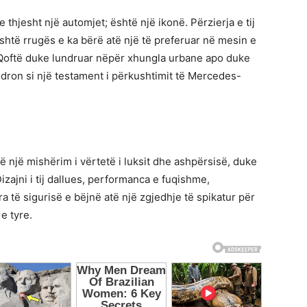
jesht një automjet; është një ikonë. Përzierja e tij
ashtë rrugës e ka bërë atë një të preferuar në mesin e
Qoftë duke lundruar nëpër xhungla urbane apo duke
dron si një testament i përkushtimit të Mercedes-
një mishërim i vërtetë i luksit dhe ashpërsisë, duke
izajni i tij dallues, performanca e fuqishme,
të sigurisë e bëjnë atë një zgjedhje të spikatur për
e tyre.