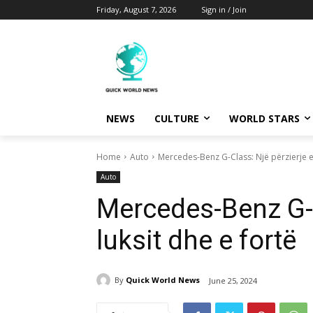
Friday, August 7, 2026
Sign in / Join
NEWS
CULTURE
WORLD STARS
Home
Auto
Mercedes-Benz G-Class: Një përzierje e 
Auto
Mercedes-Benz G-C
luksit dhe e fortë
By
Quick World News
June 25, 2024