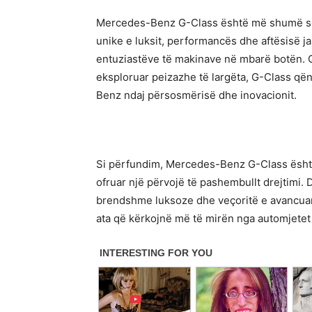
Mercedes-Benz G-Class është më shumë se th
unike e luksit, performancës dhe aftësisë j
entuziastëve të makinave në mbarë botën. 
eksploruar peizazhe të largëta, G-Class qën
Benz ndaj përsosmërisë dhe inovacionit.
Si përfundim, Mercedes-Benz G-Class është 
ofruar një përvojë të pashembullt drejtimi. D
brendshme luksoze dhe veçoritë e avancuara 
ata që kërkojnë më të mirën nga automjetet 