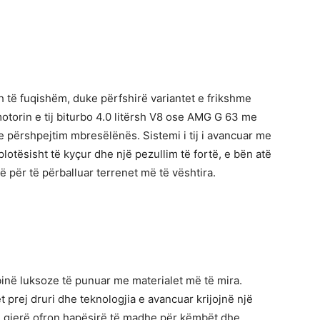
 të fuqishëm, duke përfshirë variantet e frikshme
torin e tij biturbo 4.0 litërsh V8 ose AMG G 63 me
e përshpejtim mbresëlënës. Sistemi i tij i avancuar me
plotësisht të kyçur dhe një pezullim të fortë, e bën atë
ë për të përballuar terrenet më të vështira.
binë luksoze të punuar me materialet më të mira.
et prej druri dhe teknologjia e avancuar krijojnë një
e gjerë ofron hapësirë ​​të madhe për këmbët dhe